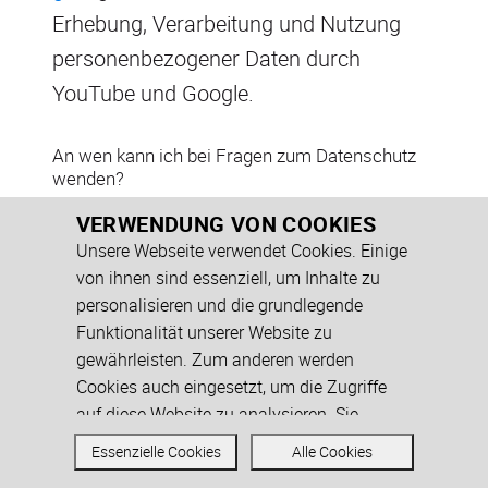
Erhebung, Verarbeitung und Nutzung
personenbezogener Daten durch
YouTube und Google.
An wen kann ich bei Fragen zum Datenschutz
wenden?
Steinbeis-Transfer-Institut VWA
VERWENDUNG VON COOKIES
Business School an der Steinbeis-
Unsere Webseite verwendet Cookies. Einige
Hochschule Berlin (abgekürzt: VWA BS)
von ihnen sind essenziell, um Inhalte zu
personalisieren und die grundlegende
Per E-Mail:
datenschutz@vwa-bs.de
Funktionalität unserer Website zu
Telefonisch: 0761 38673-39
gewährleisten. Zum anderen werden
Per Postweg: Steinbeis-Transfer-
Cookies auch eingesetzt, um die Zugriffe
Institut VWA Business School an der
auf diese Website zu analysieren. Sie
können den Einsatz von allen, inkl. der nicht
Steinbeis-Hochschule Berlin,
Essenzielle Cookies
Alle Cookies
notwendigen Cookies akzeptieren oder
Datenschutz, Eisenbahnstr. 56, 79098