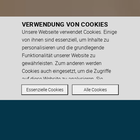
VERWENDUNG VON COOKIES
Unsere Webseite verwendet Cookies. Einige
von ihnen sind essenziell, um Inhalte zu
personalisieren und die grundlegende
Funktionalität unserer Website zu
gewährleisten. Zum anderen werden
Cookies auch eingesetzt, um die Zugriffe
auf diese Website zu analysieren. Sie
können den Einsatz von allen, inkl. der nicht
Essenzielle Cookies
Alle Cookies
notwendigen Cookies akzeptieren oder
auch nur auf essenzielle Cookies
beschränken. Weitere Informationen zu
In Freiburg oder online
Cookies auf dieser Website finden Sie in
MANAGEMENT
unseren
Datenschutzhinweisen
.