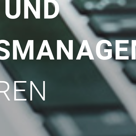
 UND
SSMANAGE
REN